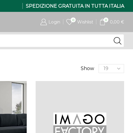
SPEDIZIONE GRATUITA IN TUTTA ITALIA
0
0
Login
Wishlist
0,00
€
Products
Show
per
page