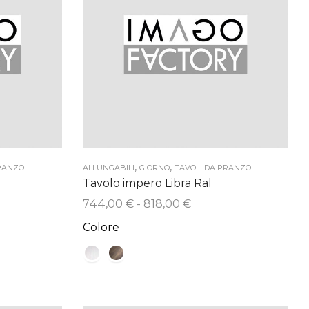
,
,
PRANZO
ALLUNGABILI
GIORNO
TAVOLI DA PRANZO
Tavolo impero Libra Ral
Fascia
744,00
€
-
818,00
€
di
Colore
:
prezzo:
da
 €
744,00 €
a
 €
818,00 €