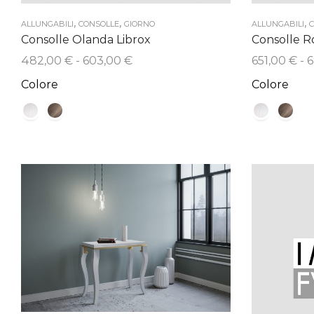
,
,
,
ALLUNGABILI
CONSOLLE
GIORNO
ALLUNGABILI
C
Consolle Olanda Librox
Consolle R
Fascia
482,00
€
-
603,00
€
651,00
€
-
6
di
Colore
Colore
prezzo:
da
482,00 €
a
603,00 €