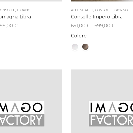
,
,
,
ONSOLLE
GIORNO
ALLUNGABILI
CONSOLLE
GIORNO
omagna Libra
Consolle Impero Libra
Fascia
Fascia
99,00
€
651,00
€
-
699,00
€
di
di
Colore
prezzo:
prezzo:
da
da
651,00 €
651,00 
a
a
699,00 €
699,00