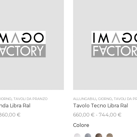
,
,
,
IORNO
TAVOLI DA PRANZO
ALLUNGABILI
GIORNO
TAVOLI DA 
nda Libra Ral
Tavolo Tecno Libra Ral
Fascia
Fascia
860,00
€
660,00
€
-
744,00
€
di
di
Colore
prezzo:
prezzo
da
da