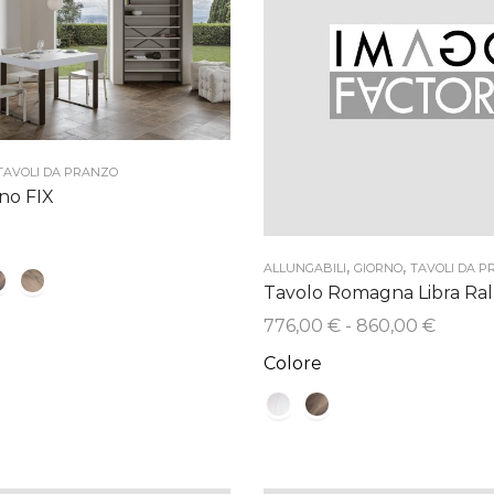
TAVOLI DA PRANZO
no FIX
,
,
ALLUNGABILI
GIORNO
TAVOLI DA 
Tavolo Romagna Libra Ral
Fascia
776,00
€
-
860,00
€
di
Colore
prezzo
da
776,00
a
860,00