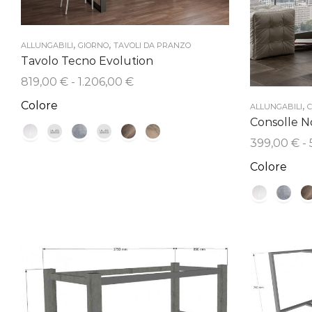
,
,
ALLUNGABILI
GIORNO
TAVOLI DA PRANZO
Tavolo Tecno Evolution
Fascia
819,00
€
-
1.206,00
€
di
,
Colore
ALLUNGABILI
C
prezzo:
Consolle No
da
399,00
€
-
819,00 €
a
Colore
1.206,00 €