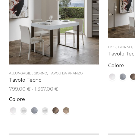
,
,
FISSI
GIORNO
Tavolo Tec
Colore
,
,
ALLUNGABILI
GIORNO
TAVOLI DA PRANZO
Tavolo Tecno
Fascia
799,00
€
-
1.367,00
€
di
Colore
prezzo:
da
799,00 €
a
1.367,00 €