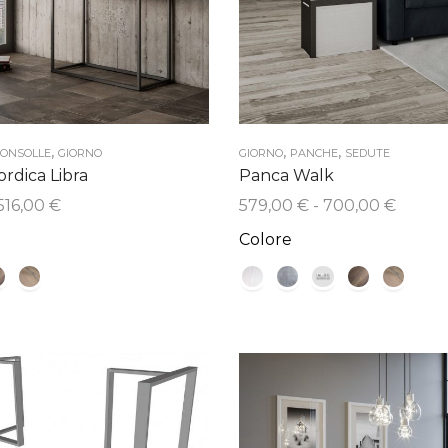
,
,
,
ONSOLLE
GIORNO
GIORNO
PANCHE
SEDUTE
rdica Libra
Panca Walk
Fascia
Fascia
516,00
€
579,00
€
-
700,00
€
di
di
Colore
prezzo:
prezzo
da
da
399,00 €
579,00
a
a
516,00 €
700,0