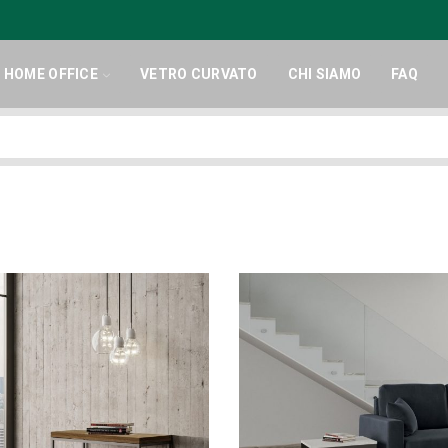
HOME OFFICE
VETRO CURVATO
CHI SIAMO
FAQ
Search
input