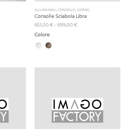
,
,
ALLUNGABILI
CONSOLLE
GIORNO
Consolle Sciabola Libra
Fascia
651,00
€
-
699,00
€
di
Colore
prezzo:
da
€
651,00 €
a
 €
699,00 €