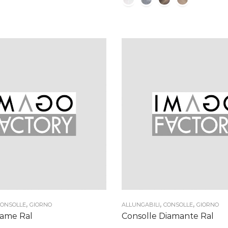
776,00 €
660,0
a
a
860,00 €
744,0
,
,
,
ONSOLLE
GIORNO
ALLUNGABILI
CONSOLLE
GIORNO
lame Ral
Consolle Diamante Ral