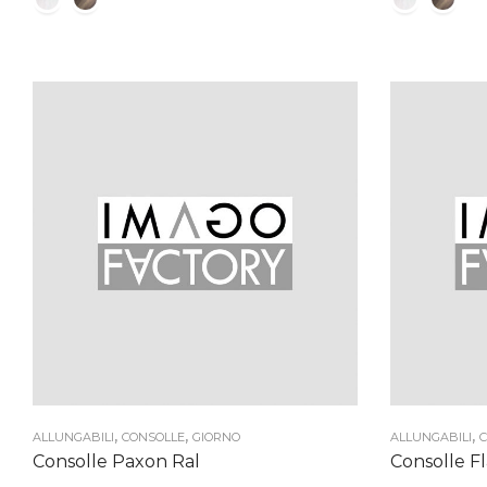
776,00 €
a
860,00 €
,
,
,
ALLUNGABILI
CONSOLLE
GIORNO
ALLUNGABILI
C
Consolle Paxon Ral
Consolle F