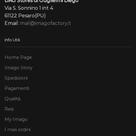
DAG Stores di Guglielmi Diego
Via S. Sonnino 1 int 4
61122 Pesaro(PU)
Email:
mail@imagofactory.it
Info Utili
Home Page
Imago Story
Spedizioni
Pagamenti
Qualità
Resi
My Imago
I miei ordini