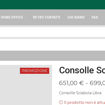
HOME OFFICE
VETRO CURVATO
CHI SIAMO
FAQ
Search
input
Consolle Sc
PROMOZIONE
651,00
€
-
699,
Consolle Sciabola Libra
Il prodotto non è at