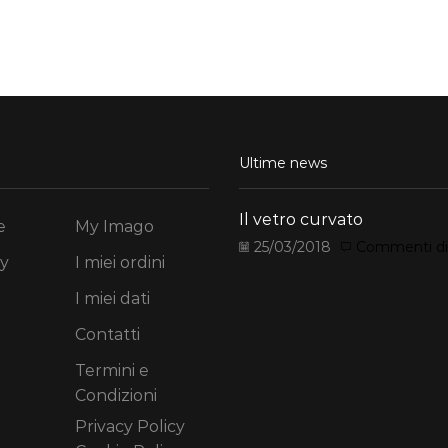
Ultime news
Il vetro curvato
e
My Imago
25/03/2018
Commenti disa
y
I miei ordini
I miei dati
Contatti
Termini e
Condizioni
Privacy Policy