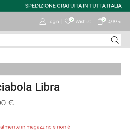
SPEDIZIONE GRATUITA IN TUTTA ITALIA
0
0
Login
Wishlist
0,00
€
iabola Libra
Fascia
00
€
di
prezzo:
tualmente in magazzino e non è