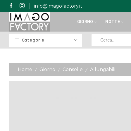
info@imagofactory.it
GIORNO
NOTTE
Categorie
Home
Giorno
Consolle
Allungabili
/
/
/