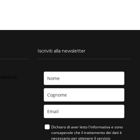
Iscriviti alla newsletter
su
bilitati
Il
vetro
curvato
Dichiaro di aver letto l'informativa e sono
consapevole che il trattamento dei dati è
necessario per ottenere il servizio