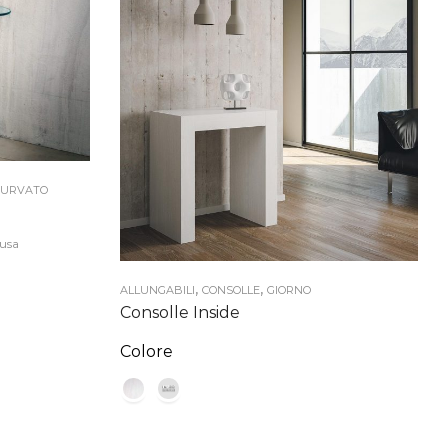
CURVATO
lusa
o
,
,
le
ALLUNGABILI
CONSOLLE
GIORNO
Consolle Inside
 €.
Colore