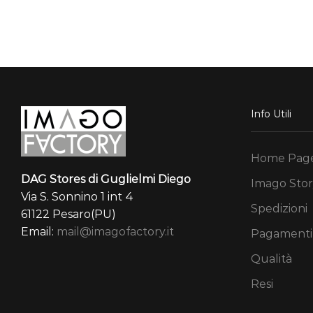
a
1.172,00 €
Info Utili
Home Pag
DAG Stores di Guglielmi Diego
Imago Stor
Via S. Sonnino 1 int 4
Spedizioni
61122 Pesaro(PU)
Email:
mail@imagofactory.it
Pagamenti
Qualità
Resi