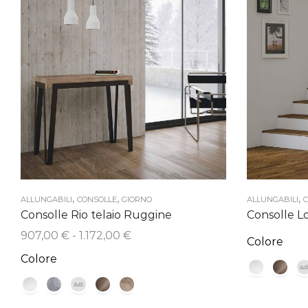
,
,
,
ALLUNGABILI
CONSOLLE
GIORNO
ALLUNGABILI
C
Consolle Rio telaio Ruggine
Consolle L
Fascia
907,00
€
-
1.172,00
€
Colore
di
Colore
prezzo:
da
907,00 €