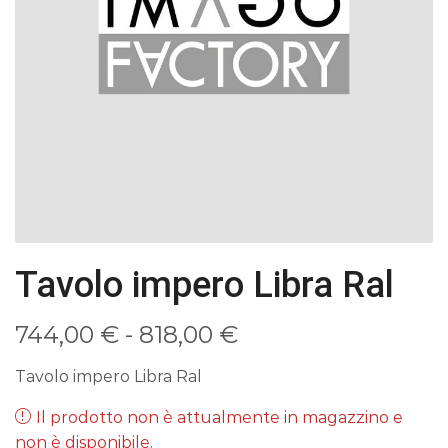
Tavolo impero Libra Ral
Fascia
744,00
€
-
818,00
€
di
Tavolo impero Libra Ral
prezzo:
Il prodotto non è attualmente in magazzino e
non è disponibile.
da