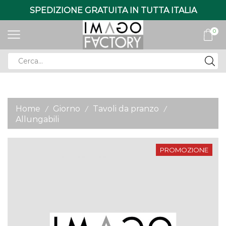
SPEDIZIONE GRATUITA IN TUTTA ITALIA
0
Search
input
Home
Giorno
Tavoli da pranzo
/
/
/
Allungabili
PROMOZIONE