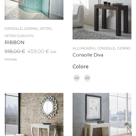
,
,
,
CONSOLLE
GIORNO
VETRO
VETRO CURVATO
RIBBON
,
,
ALLUNGABILI
CONSOLLE
GIORNO
Il
Il
918,00
€
459,00
€
IVA
Consolle Diva
prezzo
prezzo
inclusa
originale
attuale
Colore
era:
è:
918,00 €.
459,00 €.