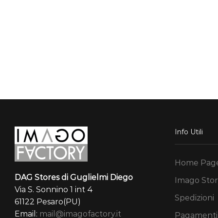
Info Utili
Home Pag
DAG Stores di Guglielmi Diego
Imago Stor
Via S. Sonnino 1 int 4
Spedizioni
61122 Pesaro(PU)
Email:
mail@imagofactory.it
Pagamenti