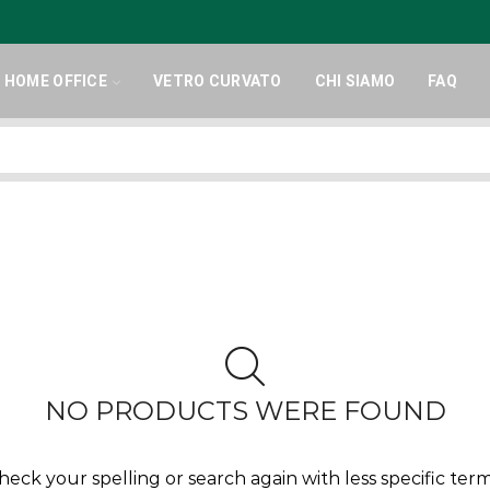
HOME OFFICE
VETRO CURVATO
CHI SIAMO
FAQ
Search
input
NO PRODUCTS WERE FOUND
heck your spelling or search again with less specific term