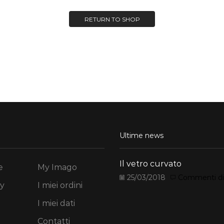
RETURN TO SHOP
Ultime news
Il vetro curvato
e
My Imago
25/03/2018
Commenti disa
y
I miei ordini
I miei dati
Contatti