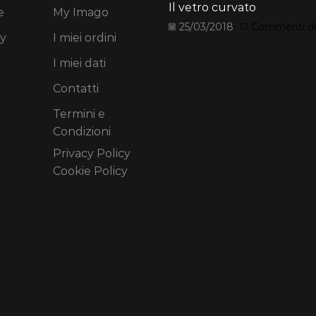
Il vetro curvato
e
My Imago
25/03/2018
Commenti disa
y
I miei ordini
I miei dati
Contatti
Termini e
Condizioni
Privacy Policy
Cookie Policy