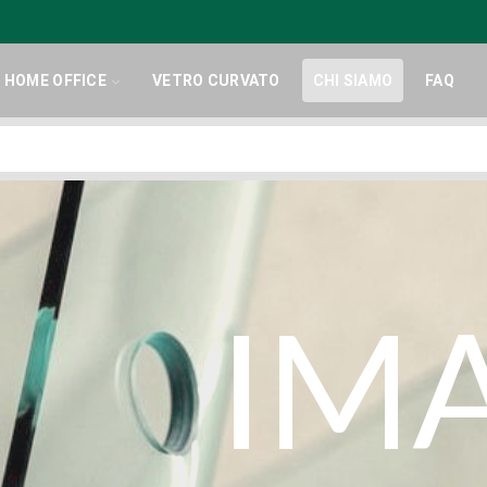
HOME OFFICE
VETRO CURVATO
CHI SIAMO
FAQ
Search
input
IM