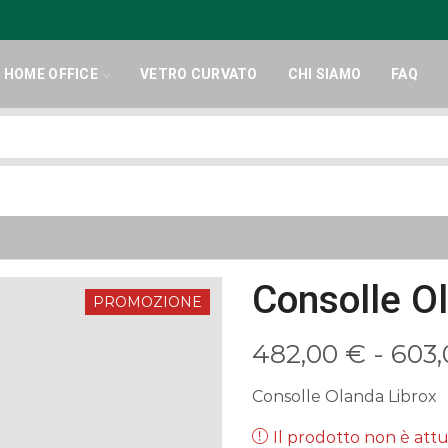
HOME OFFICE
VETRO CURVATO
CHI SIAMO
FAQ
Search
input
Consolle O
PROMOZIONE
482,00
€
-
603
Consolle Olanda Librox
Il prodotto non è at