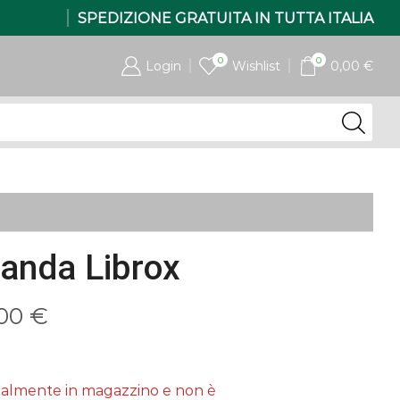
SPEDIZIONE GRATUITA IN TUTTA ITALIA
0
0
Login
Wishlist
0,00
€
landa Librox
Fascia
,00
€
di
prezzo:
tualmente in magazzino e non è