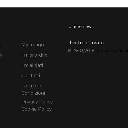
Ultime news
Il vetro curvato
e
My Imago
25/03/2018
Commenti disa
y
I miei ordini
I miei dati
Contatti
Termini e
Condizioni
Privacy Policy
Cookie Policy