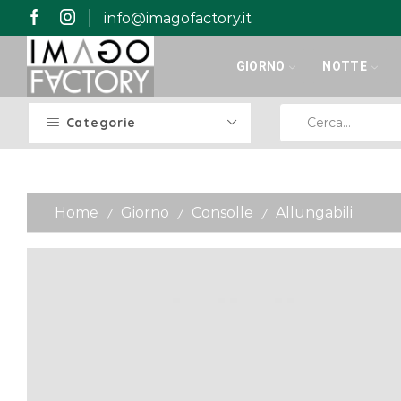
info@imagofactory.it
GIORNO
NOTTE
Categorie
Home
Giorno
Consolle
Allungabili
/
/
/