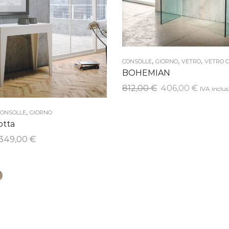
,
,
,
CONSOLLE
GIORNO
VETRO
VETRO 
BOHEMIAN
Il
Il
812,00
€
406,00
€
IVA inclu
prezzo
prezzo
,
originale
attuale
ONSOLLE
GIORNO
otta
era:
è:
812,00 €.
406,00 
Fascia
349,00
€
di
prezzo:
da
309,00 €
a
349,00 €