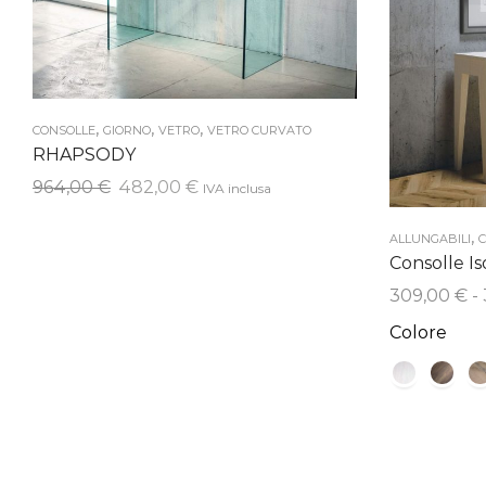
,
,
,
CONSOLLE
GIORNO
VETRO
VETRO CURVATO
RHAPSODY
Il
Il
964,00
€
482,00
€
IVA inclusa
prezzo
prezzo
,
originale
attuale
ALLUNGABILI
C
Consolle Is
era:
è:
964,00 €.
482,00 €.
309,00
€
-
Colore