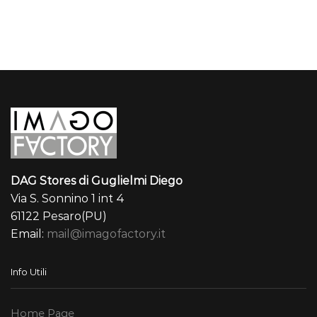
a
449,00 €
1.172,
DAG Stores di Guglielmi Diego
Via S. Sonnino 1 int 4
61122 Pesaro(PU)
Email:
mail@imagofactory.it
Info Utili
Home Page