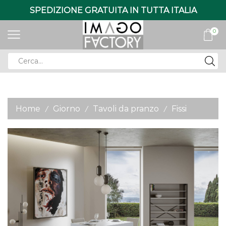
SPEDIZIONE GRATUITA IN TUTTA ITALIA
0
Search
input
Home
Giorno
Tavoli da pranzo
Fissi
/
/
/