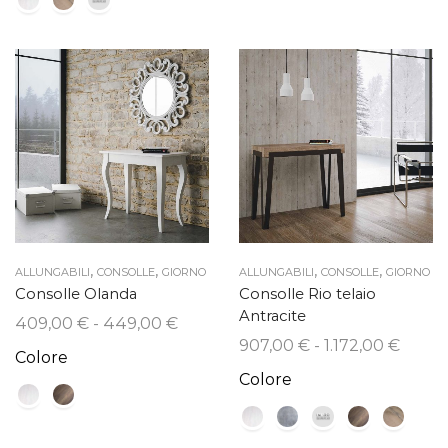
,
,
,
,
ALLUNGABILI
CONSOLLE
GIORNO
ALLUNGABILI
CONSOLLE
GIORNO
Consolle Olanda
Consolle Rio telaio
Antracite
Fascia
409,00
€
-
449,00
€
Fascia
907,00
€
-
1.172,00
€
di
Colore
di
prezzo:
Colore
prezz
da
da
409,00 €
907,0
a