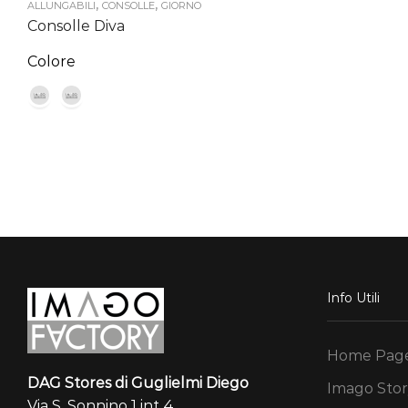
,
,
or
ALLUNGABILI
CONSOLLE
GIORNO
Consolle Diva
er
81
Colore
Info Utili
Home Pag
DAG Stores di Guglielmi Diego
Imago Stor
Via S. Sonnino 1 int 4