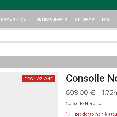
HOME OFFICE
VETRO CURVATO
CHI SIAMO
FAQ
Search
input
Consolle N
PROMOZIONE
809,00
€
-
1.72
Consolle Nordica
Il prodotto non è at