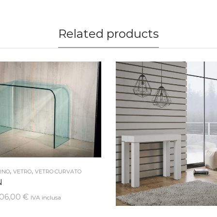
Related products
,
,
RNO
VETRO
VETRO CURVATO
N
Il
06,00
€
IVA inclusa
rezzo
prezzo