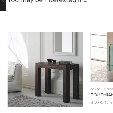
,
CONSOLLE
GIO
BOHEMIA
Il
812,00
€
4
p