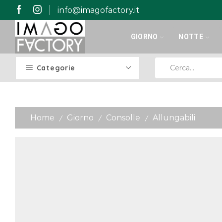
info@imagofactory.it
GIORNO
NOTTE
Categorie
Home
Giorno
Consolle
Allungabili
/
/
/