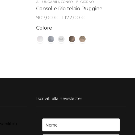
,
,
ALLUNGABILI
CONSOLLE
GIORNO
Consolle Rio telaio Ruggine
Fascia
907,00
€
-
1.172,00
€
di
Colore
prezzo:
da
907,00 €
a
1.172,00 €
Iscriviti alla newsletter
su
bilitati
Il