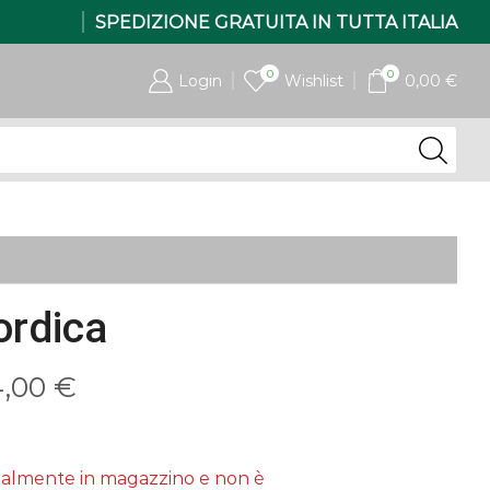
SPEDIZIONE GRATUITA IN TUTTA ITALIA
0
0
Login
Wishlist
0,00
€
ordica
Fascia
4,00
€
di
prezzo:
tualmente in magazzino e non è