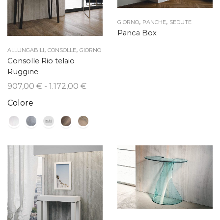
,
,
GIORNO
PANCHE
SEDUTE
Panca Box
,
,
ALLUNGABILI
CONSOLLE
GIORNO
Consolle Rio telaio
Ruggine
Fascia
907,00
€
-
1.172,00
€
di
Colore
prezzo:
da
907,00 €
a
1.172,00 €