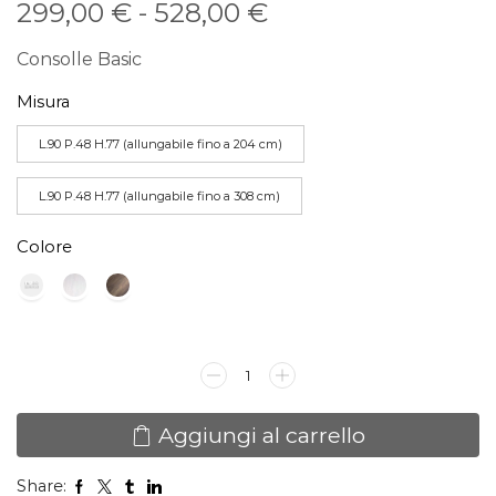
Fascia
299,00
€
-
528,00
€
di
Consolle Basic
prezzo:
Misura
da
L.90 P.48 H.77 (allungabile fino a 204 cm)
299,00 €
L.90 P.48 H.77 (allungabile fino a 308 cm)
a
Colore
528,00 €
Consolle
Basic
quantità
Aggiungi al carrello
Share: