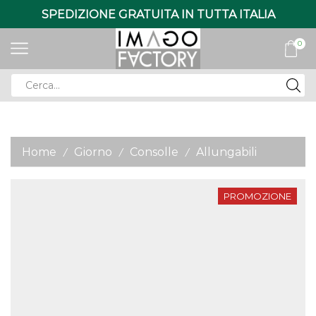
SPEDIZIONE GRATUITA IN TUTTA ITALIA
0
Search
input
Home
Giorno
Consolle
Allungabili
/
/
/
PROMOZIONE