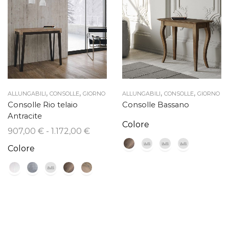
,
,
,
,
ALLUNGABILI
CONSOLLE
GIORNO
ALLUNGABILI
CONSOLLE
GIORNO
Consolle Rio telaio
Consolle Bassano
Antracite
Colore
Fascia
907,00
€
-
1.172,00
€
di
Colore
prezzo:
da
907,00 €
a
1.172,00 €