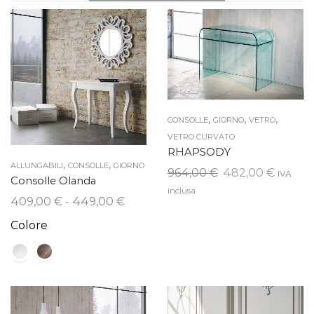
,
,
,
CONSOLLE
GIORNO
VETRO
VETRO CURVATO
RHAPSODY
,
,
ALLUNGABILI
CONSOLLE
GIORNO
Il
Il
964,00
€
482,00
€
IVA
Consolle Olanda
prezzo
prezzo
inclusa
Fascia
409,00
€
-
449,00
€
originale
attual
di
era:
è:
Colore
prezzo:
964,00 €.
482,00
da
409,00 €
a
449,00 €