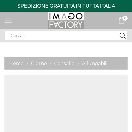
SPEDIZIONE GRATUITA IN TUTTA ITALIA
0
Search
input
Home
Giorno
Consolle
Allungabili
/
/
/