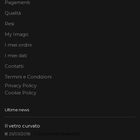
Pagamenti
Qualità
Resi
My Imago
I miei ordini
I miei dati
Contatti
Termini e Condizioni
Privacy Policy
Cookie Policy
Ultime news
Il vetro curvato
su
25/03/2018
Commenti disabilitati
Il