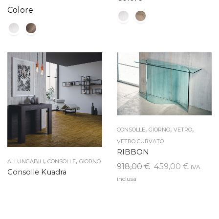
di
Colore
prezzo:
da
409,00 €
a
449,00 €
,
,
,
CONSOLLE
GIORNO
VETRO
VETRO CURVATO
RIBBON
,
,
ALLUNGABILI
CONSOLLE
GIORNO
Il
Il
918,00
€
459,00
€
IVA
Consolle Kuadra
prezzo
prezzo
inclusa
originale
attuale
era:
è:
918,00 €.
459,00 