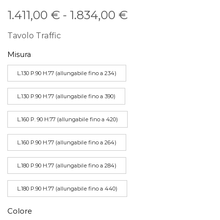
Fascia
1.411,00
€
-
1.834,00
€
di
Tavolo Traffic
prezzo:
Misura
da
L.130 P.90 H.77 (allungabile fino a 234)
1.411,00 €
L.130 P.90 H.77 (allungabile fino a 390)
a
L.160 P. 90 H.77 (allungabile fino a 420)
1.834,00 €
L.160 P.90 H.77 (allungabile fino a 264)
L.180 P.90 H.77 (allungabile fino a 284)
L.180 P.90 H.77 (allungabile fino a 440)
Colore