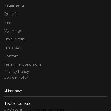
Pagamenti
Qualità
Resi
My Imago
I miei ordini
I miei dati
Contatti
Termini e Condizioni
Privacy Policy
Cookie Policy
Ultime news
Il vetro curvato
su
25/03/2018
Commenti disabilitati