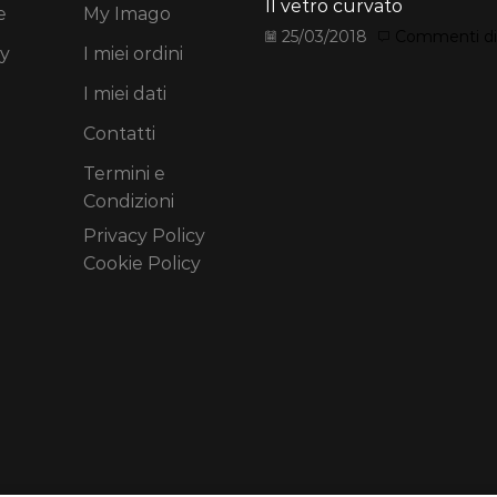
Il vetro curvato
e
My Imago
25/03/2018
Commenti disa
y
I miei ordini
I miei dati
Contatti
Termini e
Condizioni
Privacy Policy
Cookie Policy