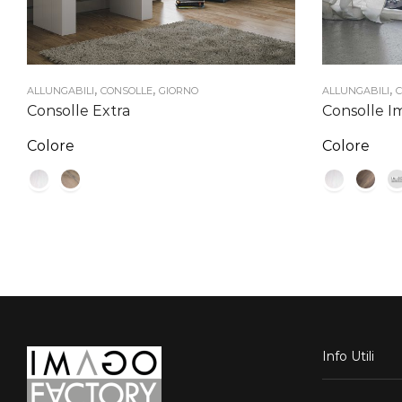
,
,
,
ALLUNGABILI
CONSOLLE
GIORNO
ALLUNGABILI
C
Consolle Extra
Consolle I
Colore
Colore
Info Utili