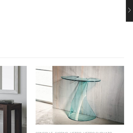
,
,
,