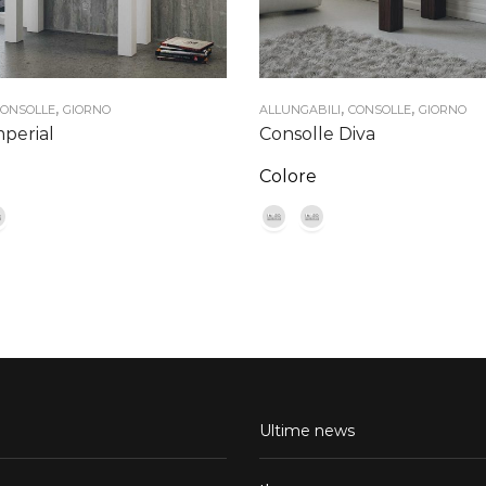
,
,
,
ONSOLLE
GIORNO
ALLUNGABILI
CONSOLLE
GIORNO
mperial
Consolle Diva
Colore
Ultime news