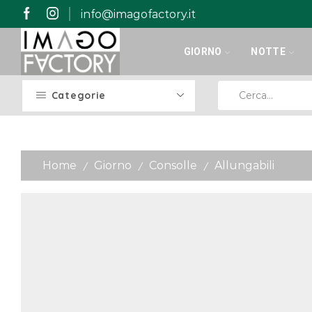
info@imagofactory.it
GIORNO
NOTTE
Categorie
Home
Giorno
Consolle
Allungabili
/
/
/