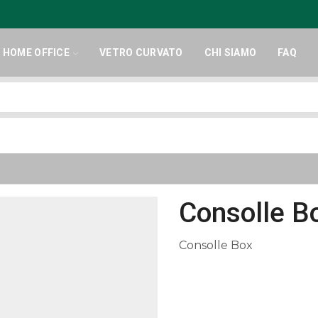
HOME OFFICE
VETRO CURVATO
CHI SIAMO
FAQ
Search
input
Consolle B
Consolle Box