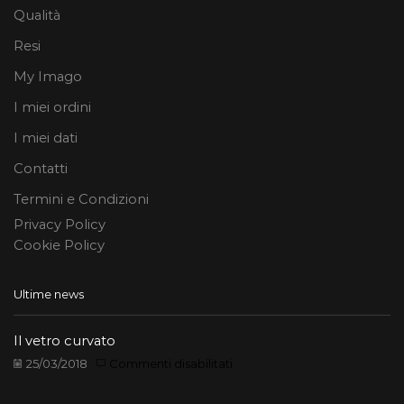
Qualità
Resi
My Imago
I miei ordini
I miei dati
Contatti
Termini e Condizioni
Privacy Policy
Cookie Policy
Ultime news
Il vetro curvato
su
25/03/2018
Commenti disabilitati
Il
vetro