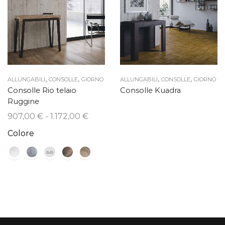
,
,
,
,
ALLUNGABILI
CONSOLLE
GIORNO
ALLUNGABILI
CONSOLLE
GIORNO
Consolle Rio telaio
Consolle Kuadra
Ruggine
Fascia
907,00
€
-
1.172,00
€
di
Colore
prezzo:
da
907,00 €
a
1.172,00 €