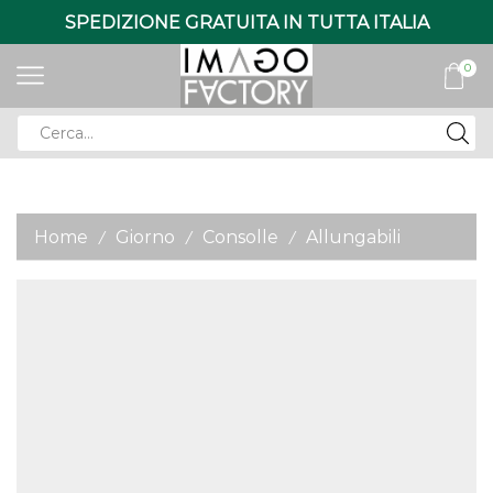
SPEDIZIONE GRATUITA IN TUTTA ITALIA
0
Search
input
Home
Giorno
Consolle
Allungabili
/
/
/