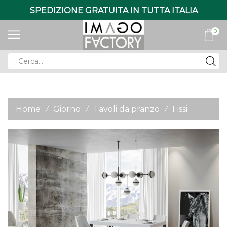
SPEDIZIONE GRATUITA IN TUTTA ITALIA
0
Search
input
Home
Giorno
Tavoli da pranzo
Fissi
/
/
/