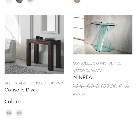
,
,
,
CONSOLLE
GIORNO
VETRO
VETRO CURVATO
NINFEA
,
,
ALLUNGABILI
CONSOLLE
GIORNO
Il
Il
1.244,00
€
622,00
€
IVA
Consolle Diva
prezzo
prezz
inclusa
originale
attua
Colore
era:
è:
1.244,00 €.
622,00