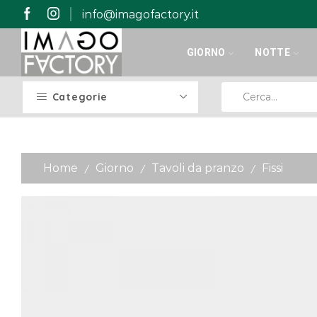
info@imagofactory.it
GIORNO
NOTTE
Categorie
Home
Giorno
Tavoli da pranzo
Fissi
/
/
/