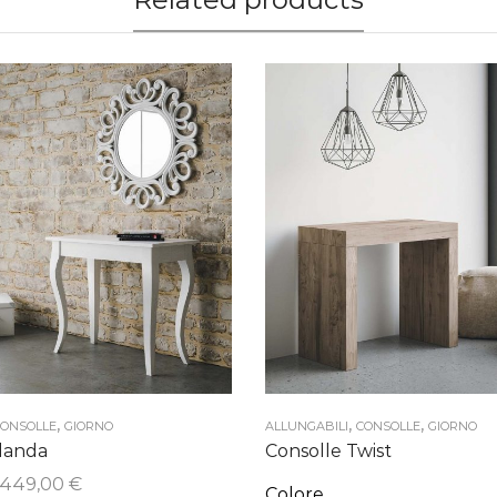
,
,
,
ONSOLLE
GIORNO
ALLUNGABILI
CONSOLLE
GIORNO
landa
Consolle Twist
Fascia
449,00
€
Colore