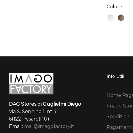
Colore
Info Utili
Home Pag
DAG Stores di Guglielmi Diego
Imago Stor
Via S. Sonnino 1 int 4
Spedizioni
61122 Pesaro(PU)
Email:
mail@imagofactory.it
Pagamenti