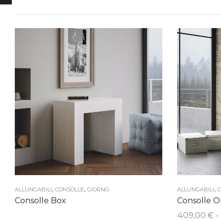
,
,
,
ALLUNGABILI
CONSOLLE
GIORNO
ALLUNGABILI
C
Consolle Box
Consolle O
409,00
€
-