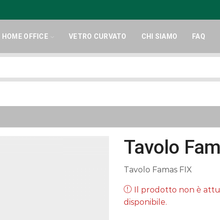
HOME OFFICE
VETRO CURVATO
CHI SIAMO
FAQ
Search
input
Tavolo Fam
Tavolo Famas FIX
Il prodotto non è at
disponibile.