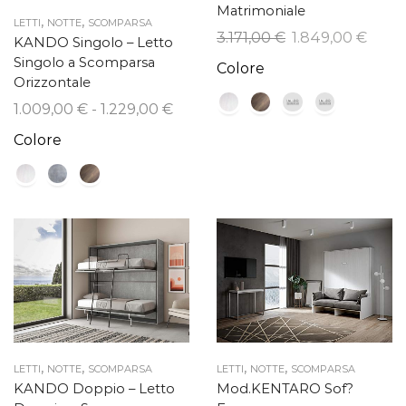
Matrimoniale
,
,
LETTI
NOTTE
SCOMPARSA
Il
Il
3.171,00
€
1.849,00
€
KANDO Singolo – Letto
prezzo
prez
Singolo a Scomparsa
Colore
originale
attua
Orizzontale
era:
è:
Fascia
1.009,00
€
-
1.229,00
€
3.171,00 €.
1.849
di
Colore
prezzo:
da
1.009,00 €
a
1.229,00 €
,
,
,
,
LETTI
NOTTE
SCOMPARSA
LETTI
NOTTE
SCOMPARSA
KANDO Doppio – Letto
Mod.KENTARO Sof?