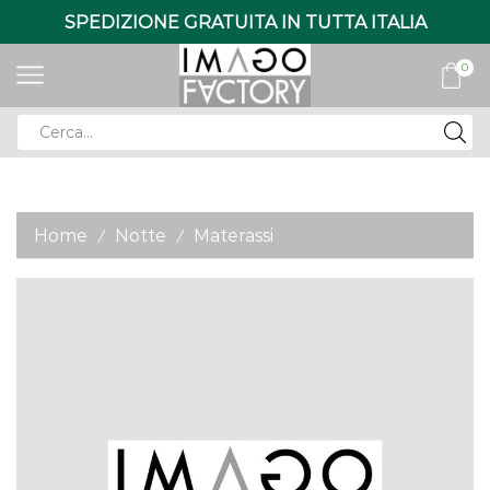
SPEDIZIONE GRATUITA IN TUTTA ITALIA
0
Search
input
Home
Notte
Materassi
/
/