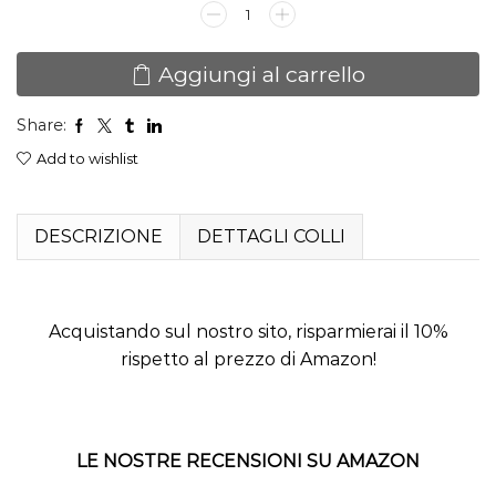
KANDO
Singolo
-
Aggiungi al carrello
Letto
Singolo
Share:
a
Scomparsa
Add to wishlist
Orizzontale
quantità
DESCRIZIONE
DETTAGLI COLLI
Acquistando sul nostro sito, risparmierai il 10%
rispetto al prezzo di Amazon!
LE NOSTRE RECENSIONI SU AMAZON