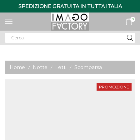
SPEDIZIONE GRATUITA IN TUTTA ITALIA
0
Search
input
Home
Notte
Letti
Scomparsa
/
/
/
PROMOZIONE