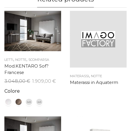
,
,
LETTI
NOTTE
SCOMPARSA
Mod.KENTARO Sof?
Francese
,
MATERASSI
NOTTE
Il
Il
3.048,00
€
1.909,00
€
Materassi in Aquaterm
prezzo
prezzo
Colore
originale
attuale
era:
è:
3.048,00 €.
1.909,00 €.