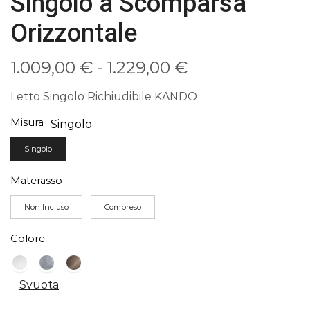
Singolo a Scomparsa
Orizzontale
Fascia
1.009,00
€
-
1.229,00
€
di
Letto Singolo Richiudibile KANDO
prezzo:
Misura
Singolo
da
Singolo
1.009,00 €
Materasso
a
Non Incluso
Compreso
1.229,00 €
Colore
Svuota