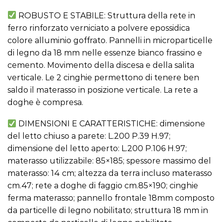
ROBUSTO E STABILE: Struttura della rete in
ferro rinforzato verniciato a polvere epossidica
colore alluminio goffrato. Pannelli in microparticelle
di legno da 18 mm nelle essenze bianco frassino e
cemento. Movimento della discesa e della salita
verticale. Le 2 cinghie permettono di tenere ben
saldo il materasso in posizione verticale. La rete a
doghe è compresa.
DIMENSIONI E CARATTERISTICHE: dimensione
del letto chiuso a parete: L.200 P.39 H.97;
dimensione del letto aperto: L.200 P.106 H.97;
materasso utilizzabile: 85×185; spessore massimo del
materasso: 14 cm; altezza da terra incluso materasso
cm.47; rete a doghe di faggio cm.85×190; cinghie
ferma materasso; pannello frontale 18mm composto
da particelle di legno nobilitato; struttura 18 mm in