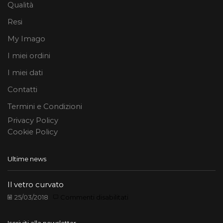
Qualità
Resi
My Imago
I miei ordini
I miei dati
Contatti
Termini e Condizioni
Privacy Policy
Cookie Policy
Ultime news
Il vetro curvato
su
25/03/2018
Commenti disabilitati
Il
vetro
Iscriviti alla newsletter