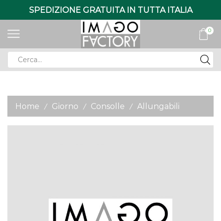
SPEDIZIONE GRATUITA IN TUTTA ITALIA
0
Search
input
Home
Giorno
Consolle
Allungabili
/
/
/