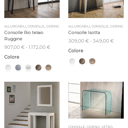
,
,
,
,
ALLUNGABILI
CONSOLLE
GIORNO
ALLUNGABILI
CONSOLLE
GIORNO
Consolle Rio telaio
Consolle Isotta
Ruggine
Fascia
309,00
€
-
349,00
€
Fascia
907,00
€
-
1.172,00
€
di
Colore
di
prezzo
Colore
prezzo:
da
da
309,0
907,00 €
a
a
349,0
1.172,00 €
,
,
,
CONSOLLE
GIORNO
VETRO