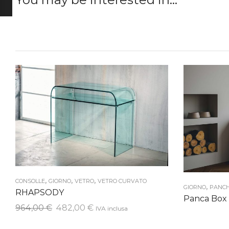
,
,
,
CONSOLLE
GIORNO
VETRO
VETRO CURVATO
,
GIORNO
PANC
RHAPSODY
Panca Box
Il
Il
964,00
€
482,00
€
IVA inclusa
prezzo
prezzo