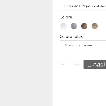
era:
L.90 P.40 H.77 (allungabile 
1.823
Colore
Colore telaio
Scegli un'opzione
Consolle
Aggiu
Tecno
Evolution
quantità