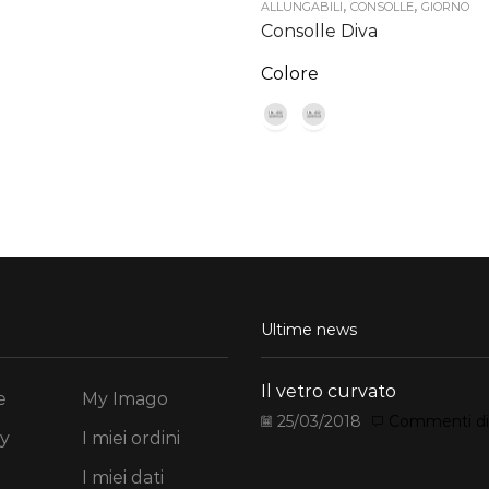
,
,
ALLUNGABILI
CONSOLLE
GIORNO
Consolle Diva
Colore
Ultime news
Il vetro curvato
e
My Imago
25/03/2018
Commenti disa
y
I miei ordini
I miei dati