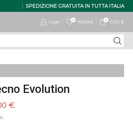
SPEDIZIONE GRATUITA IN TUTTA ITALIA
0
0
Login
Wishlist
0,00
€
ecno Evolution
Il
00
€
zo
prezzo
on
nale
attuale