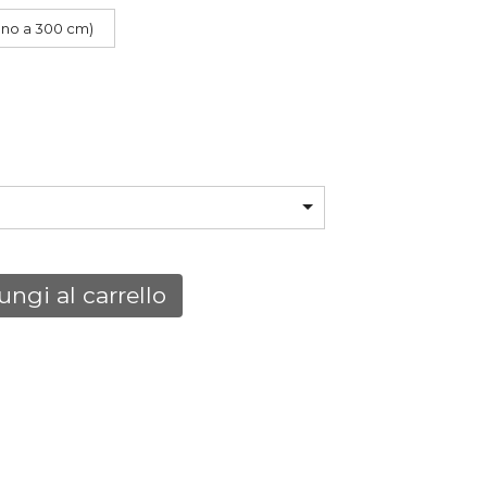
è:
fino a 300 cm)
,00 €.
729,00 €.
ngi al carrello