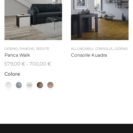
,
,
,
,
GIORNO
PANCHE
SEDUTE
ALLUNGABILI
CONSOLLE
GIORNO
Panca Walk
Consolle Kuadra
Fascia
579,00
€
-
700,00
€
di
Colore
prezzo:
da
579,00 €
a
700,00 €