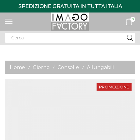
SPEDIZIONE GRATUITA IN TUTTA ITALIA
0
Search
input
Home
Giorno
Consolle
Allungabili
/
/
/
PROMOZIONE