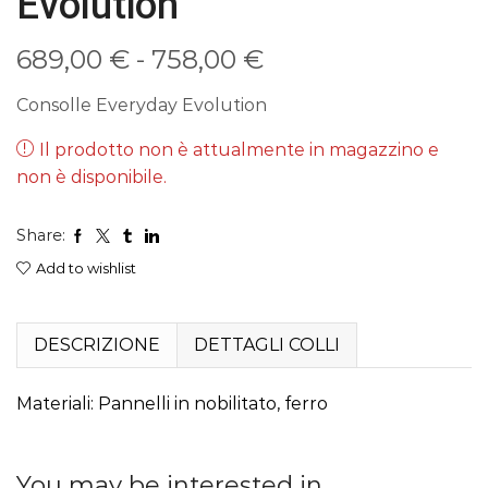
Evolution
Fascia
689,00
€
-
758,00
€
di
Consolle Everyday Evolution
prezzo:
Il prodotto non è attualmente in magazzino e
non è disponibile.
da
689,00 €
Share:
a
Add to wishlist
758,00 €
DESCRIZIONE
DETTAGLI COLLI
Materiali: Pannelli in nobilitato, ferro
You may be interested in…