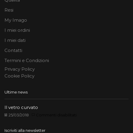
Qualità
Resi
My Imago
I miei ordini
I miei dati
Contatti
Termini e Condizioni
Privacy Policy
Cookie Policy
Ultime news
Il vetro curvato
su
25/03/2018
Commenti disabilitati
Il
vetro
Iscriviti alla newsletter
curvato