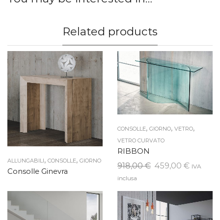
Related products
,
,
,
CONSOLLE
GIORNO
VETRO
VETRO CURVATO
RIBBON
,
,
ALLUNGABILI
CONSOLLE
GIORNO
Il
Il
918,00
€
459,00
€
IVA
Consolle Ginevra
prezzo
prezzo
inclusa
originale
attuale
era:
è:
918,00 €.
459,00 