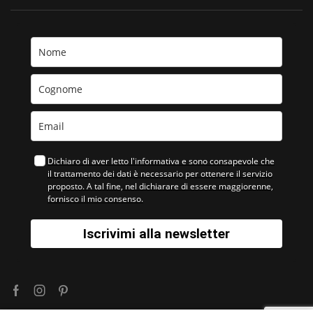
Dichiaro di aver letto l'informativa e sono consapevole che
il trattamento dei dati è necessario per ottenere il servizio
proposto. A tal fine, nel dichiarare di essere maggiorenne,
fornisco il mio consenso.
Iscrivimi alla newsletter
Facebook
Instagram
Pinterest