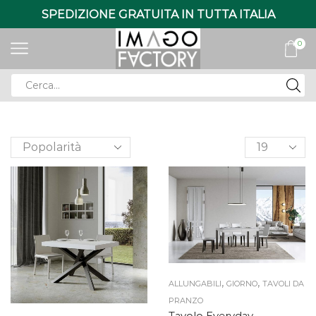
SPEDIZIONE GRATUITA IN TUTTA ITALIA
0
Search
input
Products
per
page
,
,
ALLUNGABILI
GIORNO
TAVOLI DA
PRANZO
Tavolo Everyday