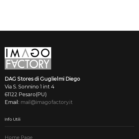
a
a
1.069,00 €
1.83
DAG Stores di Guglielmi Diego
Via S. Sonnino 1 int 4
61122 Pesaro(PU)
Email:
mail@imagofactory.it
Info Utili
Home Page