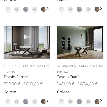
prezzo:
pre
da
da
1.034,00 €
1.0
a
a
1.344,00 €
1.3
,
,
,
,
ALLUNGABILI
GIORNO
TAVOLI DA
ALLUNGABILI
GIORNO
TAVOLI DA
PRANZO
PRANZO
Tavolo Famas
Tavolo Traffic
Fascia
Fasc
799,00
€
-
1.069,00
€
1.411,00
€
-
1.834,00
€
di
di
Colore
Colore
prezzo:
prez
da
da
799,00 €
1.411