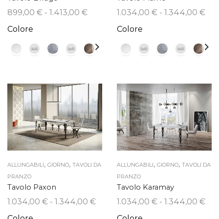
Fascia
Fas
899,00
€
-
1.413,00
€
1.034,00
€
-
1.344,00
€
di
di
Colore
Colore
prezzo:
pre
da
da
899,00 €
1.0
a
a
1.413,00 €
1.3
,
,
,
,
ALLUNGABILI
GIORNO
TAVOLI DA
ALLUNGABILI
GIORNO
TAVOLI DA
PRANZO
PRANZO
Tavolo Paxon
Tavolo Karamay
Fascia
Fas
1.034,00
€
-
1.344,00
€
1.034,00
€
-
1.344,00
€
di
di
Colore
Colore