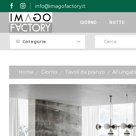
info@imagofactory.it
GIORNO
NOTTE
Categorie
Home
Giorno
Tavoli da pranzo
Allungabi
/
/
/