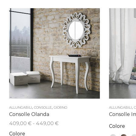
,
,
,
ALLUNGABILI
CONSOLLE
GIORNO
ALLUNGABILI
C
Consolle Olanda
Consolle I
Fascia
409,00
€
-
449,00
€
Colore
di
Colore