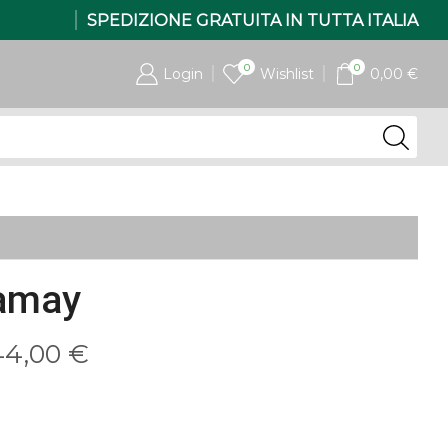
SPEDIZIONE GRATUITA IN TUTTA ITALIA
0
0
Login
Wishlist
0,00
€
ramay
Fascia
44,00
€
di
prezzo: