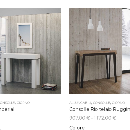
,
,
,
ONSOLLE
GIORNO
ALLUNGABILI
CONSOLLE
GIORNO
mperial
Consolle Rio telaio Ruggi
Fascia
907,00
€
-
1.172,00
€
di
Colore