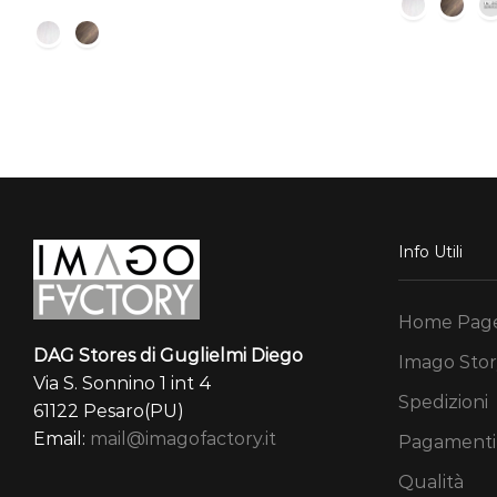
prezzo:
da
409,00 €
a
449,00 €
Info Utili
Home Pag
DAG Stores di Guglielmi Diego
Imago Stor
Via S. Sonnino 1 int 4
Spedizioni
61122 Pesaro(PU)
Email:
mail@imagofactory.it
Pagamenti
Qualità