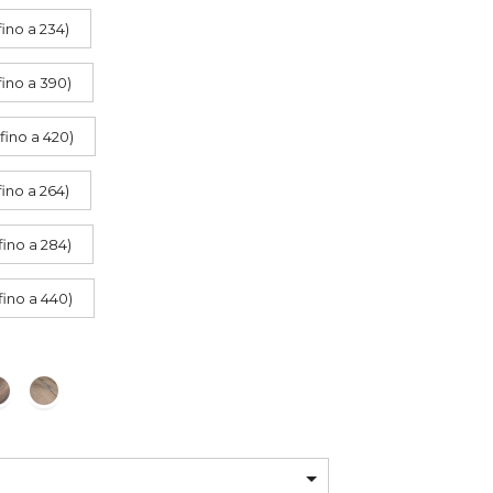
da
fino a 234)
1.034,00 €
fino a 390)
a
 fino a 420)
1.344,00 €
fino a 264)
fino a 284)
fino a 440)