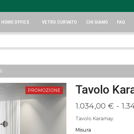
HOME OFFICE
VETRO CURVATO
CHI SIAMO
FAQ
Search
input
li
Tavolo Ka
PROMOZIONE
1.034,00
€
-
1.3
Tavolo Karamay
Misura