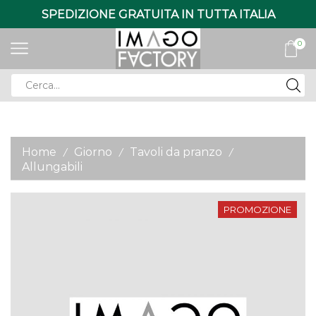
SPEDIZIONE GRATUITA IN TUTTA ITALIA
0
Search
input
Home
Giorno
Tavoli da pranzo
/
/
/
Allungabili
PROMOZIONE