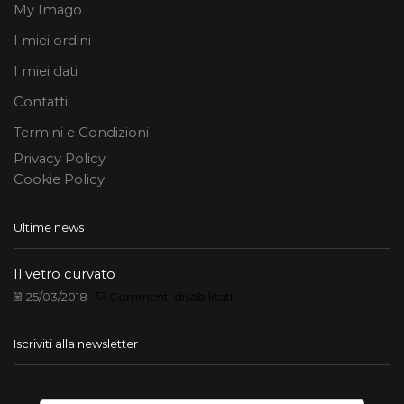
My Imago
I miei ordini
I miei dati
Contatti
Termini e Condizioni
Privacy Policy
Cookie Policy
Ultime news
Il vetro curvato
su
25/03/2018
Commenti disabilitati
Il
vetro
Iscriviti alla newsletter
curvato