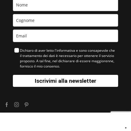
Dichiaro di aver letto l'informativa e sono consapevole che
il trattamento dei dati è necessario per ottenere il servizio
proposto. A tal fine, nel dichiarare di essere maggiorenne,
fornisco il mio consenso.
Iscrivimi alla newsletter
Facebook
Instagram
Pinterest
©
IMAGO FACTORY
- Partita Iva IT 02663260418