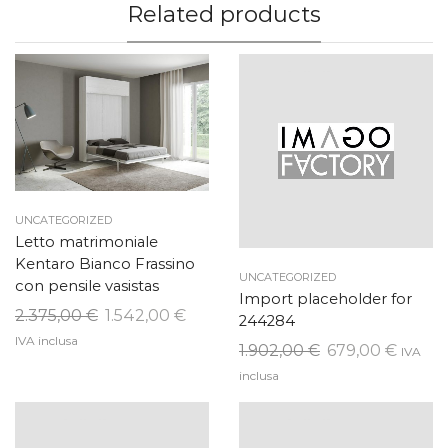
Related products
UNCATEGORIZED
Letto matrimoniale
Kentaro Bianco Frassino
UNCATEGORIZED
con pensile vasistas
Import placeholder for
Il
Il
2.375,00
€
1.542,00
€
244284
prezzo
prezzo
IVA inclusa
Il
Il
1.902,00
€
679,00
€
IVA
originale
attuale
prezzo
prezz
inclusa
era:
è:
originale
attual
2.375,00 €.
1.542,00 €.
era:
è:
1.902,00 €.
679,00