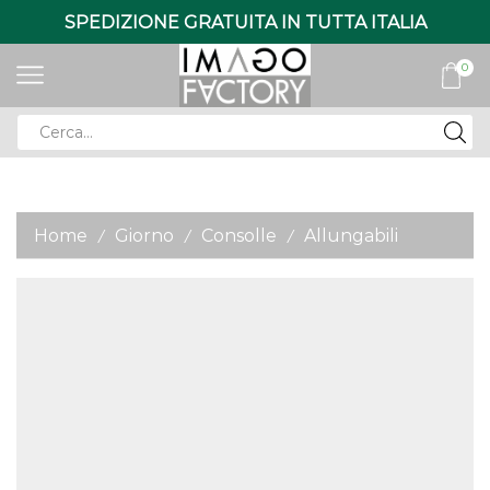
SPEDIZIONE GRATUITA IN TUTTA ITALIA
0
Search
input
Home
Giorno
Consolle
Allungabili
/
/
/