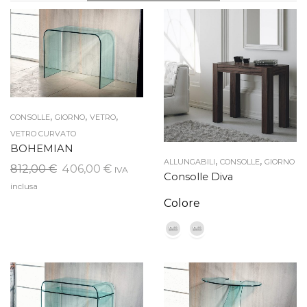
,
,
,
CONSOLLE
GIORNO
VETRO
VETRO CURVATO
BOHEMIAN
,
,
ALLUNGABILI
CONSOLLE
GIORNO
Il
Il
812,00
€
406,00
€
IVA
Consolle Diva
prezzo
prezzo
inclusa
originale
attuale
Colore
era:
è:
812,00 €.
406,00 €.