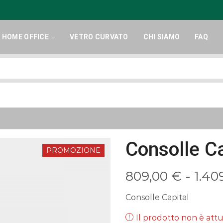
HOME OFFICE
VETRO CURVATO
CHI SIAMO
FAQ
Search
input
Consolle Ca
PROMOZIONE
809,00
€
-
1.40
Consolle Capital
Il prodotto non è at