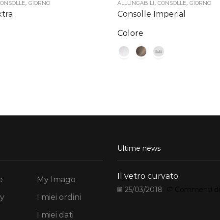
,
,
,
ONSOLLE
GIORNO
ALLUNGABILI
CONSOLLE
GIORNO
xtra
Consolle Imperial
Colore
Ultime news
Il vetro curvato
e
My Imago
25/03/2018
Commenti disa
y
I miei ordini
I miei dati