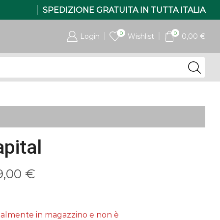
SPEDIZIONE GRATUITA IN TUTTA ITALIA
0
0
Login
Wishlist
0,00
€
pital
Fascia
9,00
€
di
prezzo:
tualmente in magazzino e non è