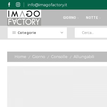
info@imagofactory.it
GIORNO
NOTTE
Categorie
Home
Giorno
Consolle
Allungabili
/
/
/