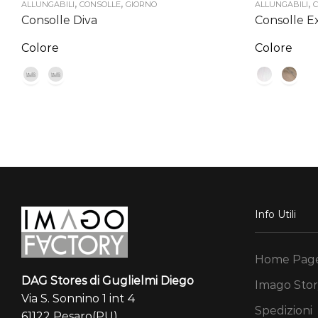
,
,
,
ALLUNGABILI
CONSOLLE
GIORNO
ALLUNGABILI
C
Consolle Diva
Consolle E
Colore
Colore
Info Utili
Home Pag
DAG Stores di Guglielmi Diego
Imago Stor
Via S. Sonnino 1 int 4
Spedizioni
61122 Pesaro(PU)