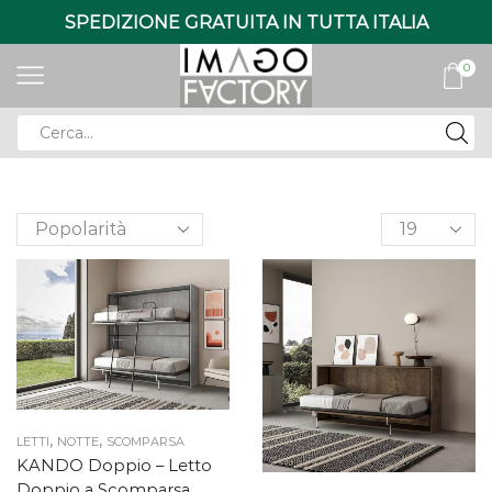
SPEDIZIONE GRATUITA IN TUTTA ITALIA
0
Search
input
Products
per
page
,
,
LETTI
NOTTE
SCOMPARSA
KANDO Doppio – Letto
Doppio a Scomparsa