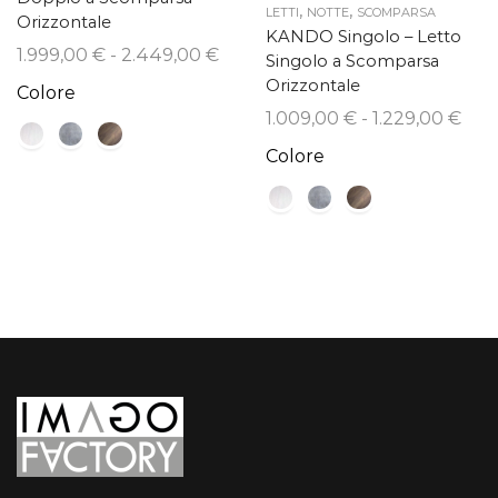
,
,
LETTI
NOTTE
SCOMPARSA
Orizzontale
KANDO Singolo – Letto
Fascia
1.999,00
€
-
2.449,00
€
Singolo a Scomparsa
di
Orizzontale
Colore
prezzo:
Fasc
1.009,00
€
-
1.229,00
€
da
di
Colore
1.999,00 €
prez
a
da
2.449,00 €
1.00
a
1.22