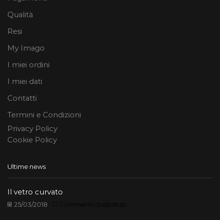
Qualità
Resi
My Imago
I miei ordini
I miei dati
Contatti
Termini e Condizioni
Privacy Policy
Cookie Policy
Ultime news
Il vetro curvato
su
25/03/2018
Commenti disabilitati
Il