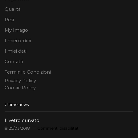
Qualità
Resi
My Imago
I miei ordini
I miei dati
Contatti
Termini e Condizioni
Privacy Policy
Cookie Policy
Ultime news
Il vetro curvato
su
25/03/2018
Commenti disabilitati
Il