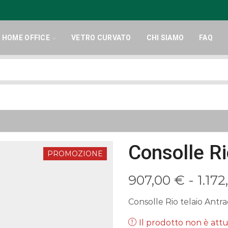
HOME OFFICE
VETRO CURVATO
CHI SIAMO
FAQ
Search
input
Consolle Ri
PROMOZIONE
907,00
€
-
1.17
Consolle Rio telaio Antra
Il prodotto non è at