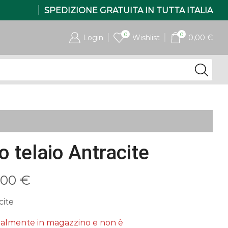
SPEDIZIONE GRATUITA IN TUTTA ITALIA
0
0
Login
Wishlist
0,00
€
o telaio Antracite
Fascia
2,00
€
di
cite
prezzo:
tualmente in magazzino e non è