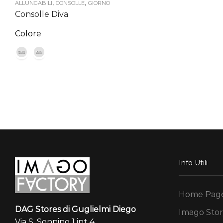
,
,
ALLUNGABILI
CONSOLLE
GIORNO
Consolle Diva
Colore
Info Utili
Home Pag
DAG Stores di Guglielmi Diego
Imago Stor
Via S. Sonnino 1 int 4