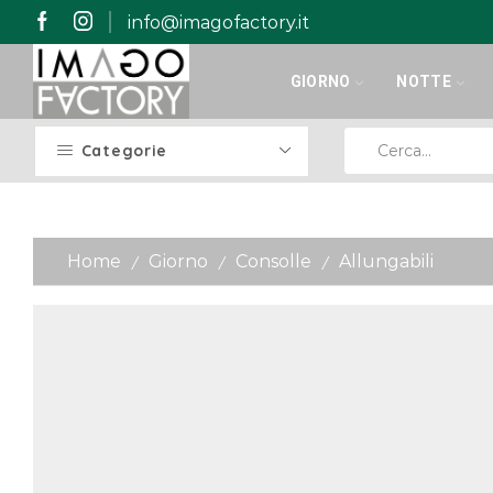
info@imagofactory.it
GIORNO
NOTTE
Categorie
Home
Giorno
Consolle
Allungabili
/
/
/