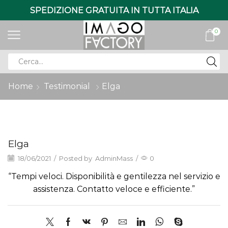
SPEDIZIONE GRATUITA IN TUTTA ITALIA
0
Search
input
Home
Testimonial
Elga
Elga
18/06/2021
/
Posted by
AdminMass
/
0
“Tempi veloci. Disponibilità e gentilezza nel servizio e
assistenza. Contatto veloce e efficiente.”