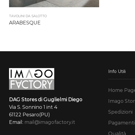
TAVOLINI DA SALOTTO
ARABESQUE
Info Utili
Home Pag
DAG Stores di Guglielmi Diego
Imago Stor
Via S. Sonnino 1 int 4
Spedizioni
61122 Pesaro(PU)
Email:
mail@imagofactory.it
Pagamenti
Qualità