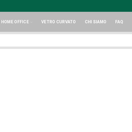
HOME OFFICE
VETRO CURVATO
CHI SIAMO
FAQ
Search
input