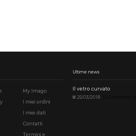
Ultime news
Il vetro curvato
e
My Imago
25/03/2018
Commenti disa
y
I miei ordini
I miei dati
Contatti
Termini e