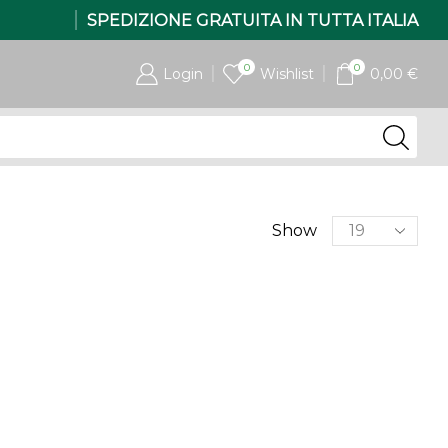
SPEDIZIONE GRATUITA IN TUTTA ITALIA
0
0
Login
Wishlist
0,00
€
Products
Show
per
page