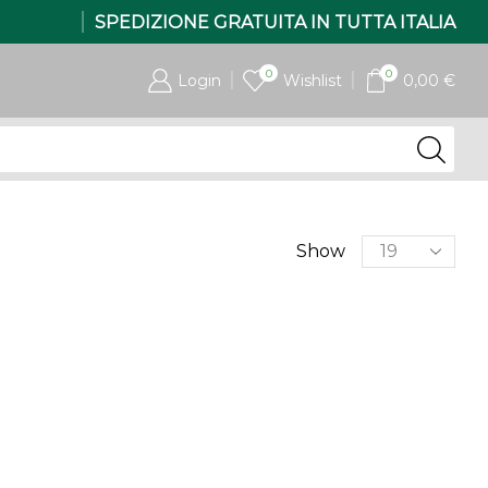
SPEDIZIONE GRATUITA IN TUTTA ITALIA
0
0
Login
Wishlist
0,00
€
Products
Show
per
page