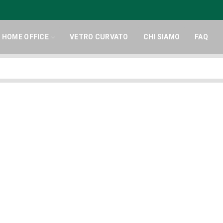
HOME OFFICE
VETRO CURVATO
CHI SIAMO
FAQ
Search
input