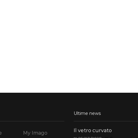
Ultime news
Il vetro curvato
e
My Imago