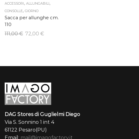
,
,
ACCESSORI
ALLUNGABILI
,
CONSOLLE
GIORNO
Sacca per allunghe cm.
110
Il
Il
111,00
€
72,00
€
prezzo
prezzo
originale
attuale
era:
è:
111,00 €.
72,00 €.
DAG Stores di Guglielmi Diego
Via S. Sonnino 1 int 4
61122 Pesaro(PU)
Email:
mail@imagofactory.it