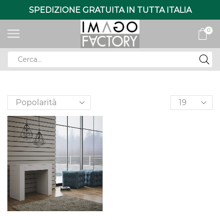
SPEDIZIONE GRATUITA IN TUTTA ITALIA
0
Search
input
Products
per
page