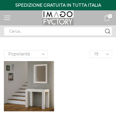
SPEDIZIONE GRATUITA IN TUTTA ITALIA
0
Search
input
Products
per
page