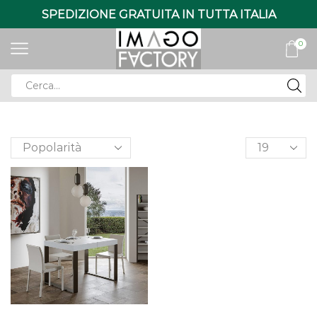
SPEDIZIONE GRATUITA IN TUTTA ITALIA
0
Search
input
Products
per
page