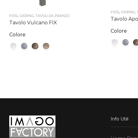
,
,
FISSI
GIORNO
,
,
FISSI
GIORNO
TAVOLI DA PRANZO
Tavolo Apo
Tavolo Vulcano FIX
Colore
Colore
Info Utili