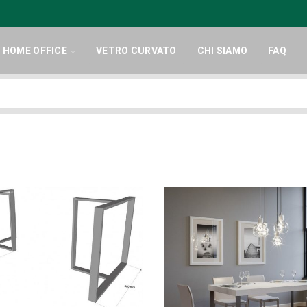
HOME OFFICE
VETRO CURVATO
CHI SIAMO
FAQ
Search
input