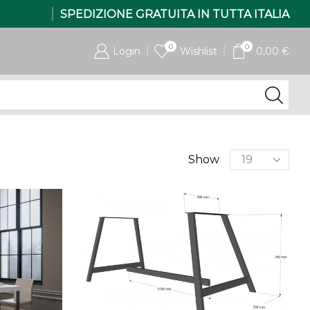
SPEDIZIONE GRATUITA IN TUTTA ITALIA
0
0
Login
Wishlist
0,00
€
Products
Show
per
page