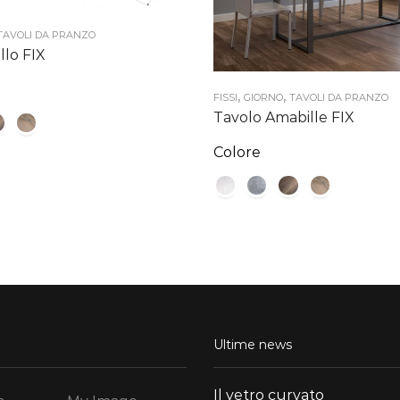
TAVOLI DA PRANZO
llo FIX
,
,
FISSI
GIORNO
TAVOLI DA PRANZO
Tavolo Amabille FIX
Colore
Ultime news
Il vetro curvato