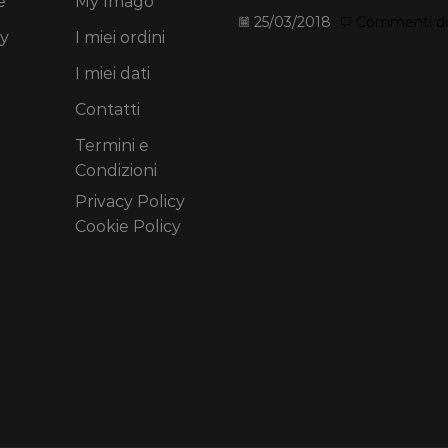
e
My Imago
25/03/2018
Commenti disa
y
I miei ordini
I miei dati
Contatti
Termini e
Condizioni
Privacy Policy
Cookie Policy