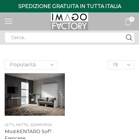
SPEDIZIONE GRATUITA IN TUTTA ITALIA
0
Search
input
Products
per
page
,
,
LETTI
NOTTE
SCOMPARSA
Mod.KENTARO Sof?
Francese