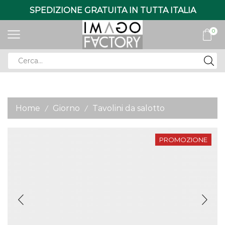
SPEDIZIONE GRATUITA IN TUTTA ITALIA
0
Search
input
Home
Giorno
Tavolini da salotto
/
/
PROMOZIONE