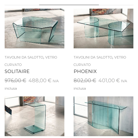
,
,
TAVOLINI DA SALOTTO
VETRO
TAVOLINI DA SALOTTO
VETRO
CURVATO
CURVATO
SOLITAIRE
PHOENIX
Il
Il
Il
Il
976,00
€
488,00
€
802,00
€
401,00
€
IVA
IVA
prezzo
prezzo
prezzo
prezzo
inclusa
inclusa
originale
attuale
originale
attuale
era:
è:
era:
è:
976,00 €.
488,00 €.
802,00 €.
401,00 