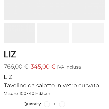
LIZ
Il
Il
766,00
€
345,00
€
IVA inclusa
prezzo
prezzo
LIZ
originale
attuale
Tavolino da salotto in vetro curvato
era:
è:
Misure: 100×40 H33cm
766,00 €.
345,00 €.
LIZ
quantità